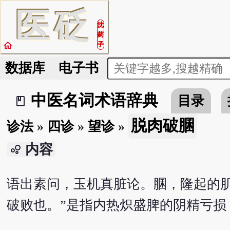
医
砭
沈
药
home
子
数据库
电子书
中医名词术语辞典
目录
book_2
脱肉破䐃
诊法
»
四诊
»
望诊
»
内容
bubble_chart
语出素问，玉机真脏论。䐃，隆起的
破败也。”是指内热炽盛脾的阴精亏损