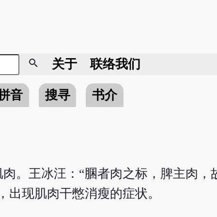
search
关于
联络我们
拼音
搜寻
书介
肌肉。王冰汪：“䐃者肉之标，脾主肉，
，出现肌肉干憋消瘦的症状。