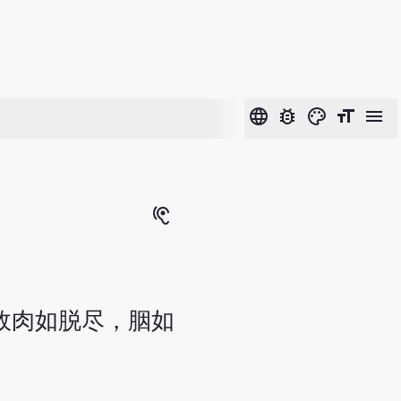
language
bug_report
color_lens
format_size
menu
hearing
故肉如脱尽，胭如