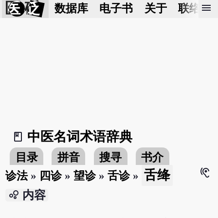
医 砭
menu
数据库
电子书
关于
联络我
中医名词术语辞典
book_2
目录
拼音
搜寻
书介
hearing
舌绛
诊法
»
四诊
»
望诊
»
舌诊
»
bubble_chart
内容