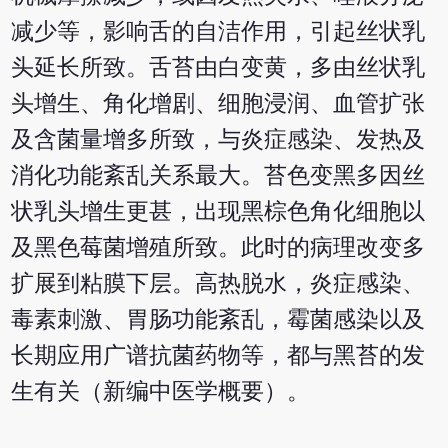
减少等，影响舌的自洁作用，引起丝状乳
头延长所致。舌苔由白变黄，多由丝状乳
头增生、角化增剧、细胞浸润、血管扩张
及含菌量增多所致，与炎症感染、发热及
消化功能紊乱关系最大。苔色变黑多因丝
状乳头增生更甚，出现黑棕色角化细胞以
及黑色莓菌增殖所致。此时的病理改变多
扩展到粘膜下层。高热脱水，炎症感染、
毒素刺激、胃肠功能紊乱，霉菌感染以及
长期应用广谱抗菌药物等，都与黑苔的发
生有关（新编中医学概要）。