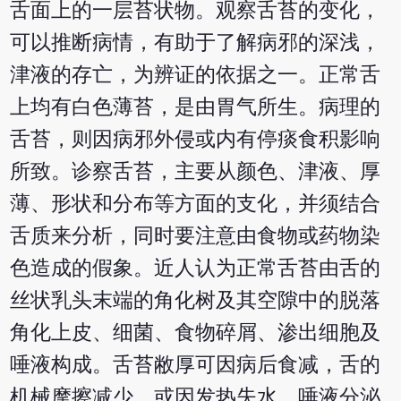
舌面上的一层苔状物。观察舌苔的变化，
可以推断病情，有助于了解病邪的深浅，
津液的存亡，为辨证的依据之一。正常舌
上均有白色薄苔，是由胃气所生。病理的
舌苔，则因病邪外侵或内有停痰食积影响
所致。诊察舌苔，主要从颜色、津液、厚
薄、形状和分布等方面的支化，并须结合
舌质来分析，同时要注意由食物或药物染
色造成的假象。近人认为正常舌苔由舌的
丝状乳头末端的角化树及其空隙中的脱落
角化上皮、细菌、食物碎屑、渗出细胞及
唾液构成。舌苔敝厚可因病后食减，舌的
机械摩擦减少，或因发热失水、唾液分泌