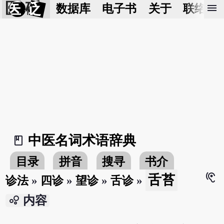
医 砭
menu
数据库
电子书
关于
联络我
中医名词术语辞典
book_2
目录
拼音
搜寻
书介
hearing
舌苔
诊法
»
四诊
»
望诊
»
舌诊
»
bubble_chart
内容