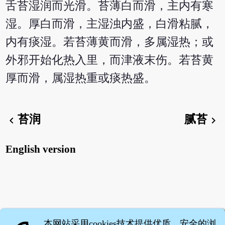
舌苔湿润而光滑。苔薄白而滑，主内有寒
湿。厚白而滑，主湿浊内盛，白滑粘腻，
内有痰湿。若苔薄黄而滑，多属湿热；或
外邪开始化热入里，而津液末伤。若苔黄
厚而滑，属湿热重或痰热盛。
苔润
腻苔
chevron_left
chevron_right
English version
本网站采用cookies技术提供优质、安全的浏