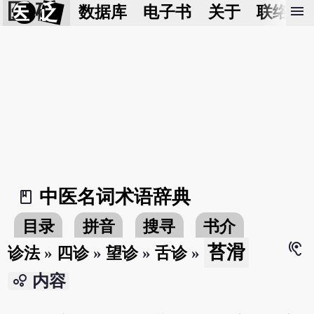
医 砭
menu
数据库
电子书
关于
联络我
中医名词术语辞典
book_2
目录
拼音
搜寻
书介
hearing
苔滑
诊法
»
四诊
»
望诊
»
舌诊
»
bubble_chart
内容