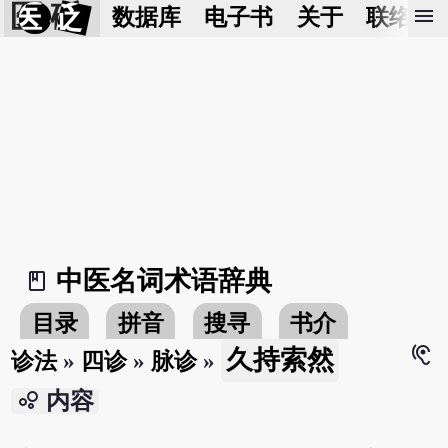
医 砭
menu
数据库
电子书
关于
联络我
中医名词术语辞典
book_2
目录
拼音
搜寻
书介
hearing
久持索然
诊法
»
四诊
»
脉诊
»
bubble_chart
内容