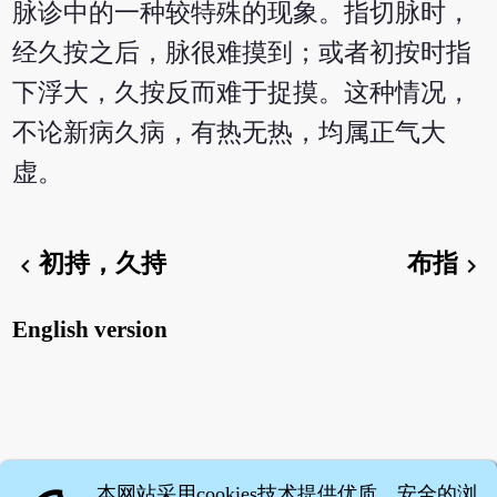
脉诊中的一种较特殊的现象。指切脉时，
经久按之后，脉很难摸到；或者初按时指
下浮大，久按反而难于捉摸。这种情况，
不论新病久病，有热无热，均属正气大
虚。
初持，久持
布指
chevron_left
chevron_right
English version
本网站采用cookies技术提供优质、安全的浏