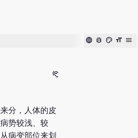
language
bug_report
color_lens
format_size
menu
hearing
外来分，人体的皮
，病势较浅、较
要从病变部位来划