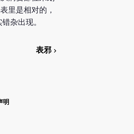
。表里是相对的，
实错杂出现。
表邪
chevron_right
声明