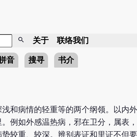
search
关于
联络我们
拼音
搜寻
书介
深浅和病情的轻重等的两个纲领。以内
里。例如外感温热病，邪在卫分，属表
病势较重、较深。辨别表证和里证不但