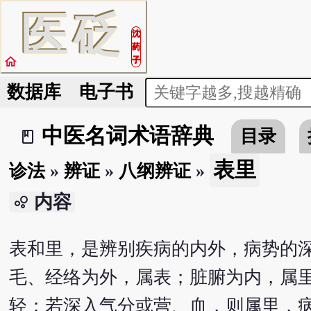
医
砭
沈
药
home
子
数据库
电子书
中医名词术语辞典
目录
book_2
表里
诊法
»
辨证
»
八纲辨证
»
内容
bubble_chart
表和里，是辨别疾病的内外，病势的
毛、经络为外，属表；脏腑为内，属
轻；若深入气分或营、血，则属里，