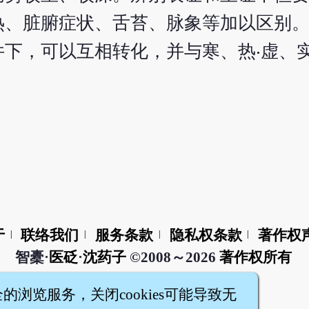
热、脏腑症状、舌苔、脉象等加以区别
下，可以互相转化，并与寒、热‧虚、
于
联络我们
服务条款
隐私权条款
著作权
|
|
|
|
智橐·
医砭
·
沈药子
©2008～2026
著作权所有
全的浏览服务，关闭cookies可能导致无