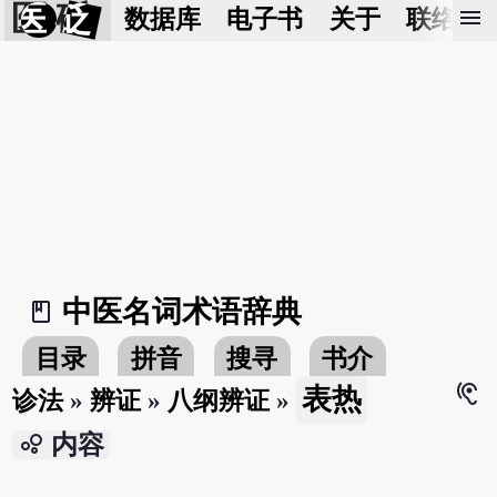
医 砭
menu
数据库
电子书
关于
联络我
中医名词术语辞典
book_2
目录
拼音
搜寻
书介
hearing
表热
诊法
»
辨证
»
八纲辨证
»
bubble_chart
内容