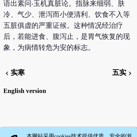
语出素问‧玉机真脏论。指脉来细弱、肤
冷、气少、泄泻而小便清利、饮食不入等
五脏俱虚的严重证候。这种情况经治疗
后，若能进食、腹泻止，是胃气恢复的现
象，为病情转危为安的标志。
实寒
五实
chevron_left
chevron_right
English version
本网站采用cookies技术提供优质、安全的浏