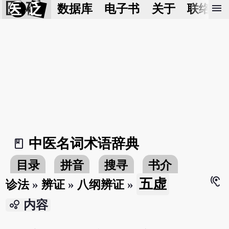
医 砭
menu
数据库
电子书
关于
联络我
中医名词术语辞典
book_2
目录
拼音
搜寻
书介
hearing
五虚
诊法
»
辨证
»
八纲辨证
»
bubble_chart
内容