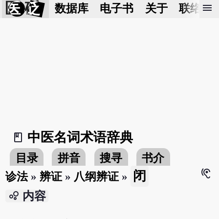
医 砭
menu
数据库
电子书
关于
联络我
中医名词术语辞典
book_2
目录
拼音
搜寻
书介
hearing
闭
诊法
»
辨证
»
八纲辨证
»
bubble_chart
内容