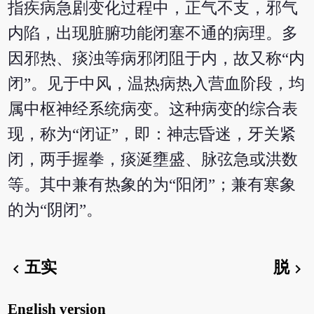
指疾病急剧变化过程中，正气不支，邪气
内陷，出现脏腑功能闭塞不通的病理。多
因邪热、痰浊等病邪闭阻于内，故又称“内
闭”。见于中风，温热病热入营血阶段，均
属中枢神经系统病变。这种病变的综合表
现，称为“闭证”，即：神志昏迷，牙关紧
闭，两手握拳，痰涎壅盛、脉弦急或洪数
等。其中兼有热象的为“阳闭”；兼有寒象
的为“阴闭”。
五实
脱
chevron_left
chevron_right
English version