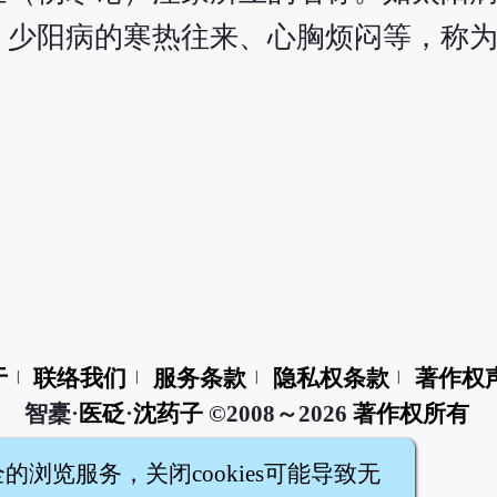
少阳病的寒热往来、心胸烦闷等，称为
于
联络我们
服务条款
隐私权条款
著作权
|
|
|
|
智橐·
医砭
·
沈药子
©2008～2026
著作权所有
全的浏览服务，关闭cookies可能导致无