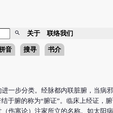
search
关于
联络我们
拼音
搜寻
书介
的进一步分类。经脉都内联脏腑，当病
若结于腑的称为“腑证”。临床上经证，
世（伤寒论）注家所立的名称。如太阳