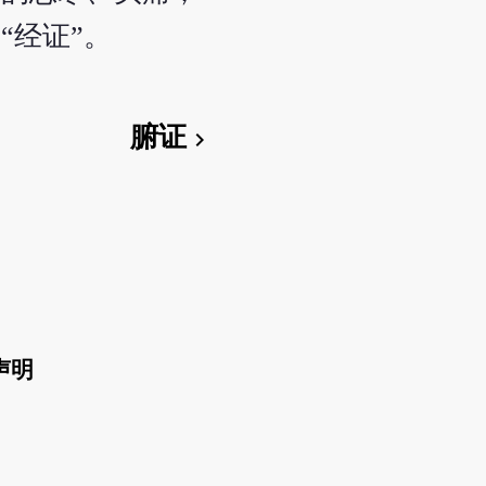
“经证”。
腑证
chevron_right
声明