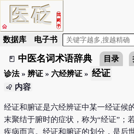
医
砭
沈
药
home
子
数据库
电子书
中医名词术语辞典
目录
book_2
经证
诊法
»
辨证
»
六经辨证
»
内容
bubble_chart
经证和腑证是六经辨证中某一经证候
末聚结于腑时的症状，称为“经证”；
疾病而言。经证和腑证的划分，是后