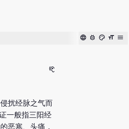
language
bug_report
color_lens
format_size
menu
hearing
邪侵扰经脉之气而
腑证一般指三阳经
病的恶寒、头痛，