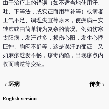
由于治疗上的错误（如不适当地使用汗、
吐、下等法，或实证而用壅补等）或病者
正气不足、调理失宜等原因，使疾病由实
转虚或由简单转为复杂的情况。例如伤寒
太阳病，发汗过多，损伤心阳，发生心悸
怔忡、胸闷不舒等，这是误汗的变证；又
如麻疹透发不畅，疹毒内陷，出现疹点内
收而喘逆等变症。
坏病
传变
chevron_left
chevron_right
English version