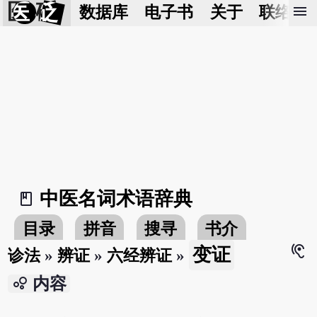
医 砭
menu
数据库
电子书
关于
联络我
中医名词术语辞典
book_2
目录
拼音
搜寻
书介
hearing
变证
诊法
»
辨证
»
六经辨证
»
bubble_chart
内容