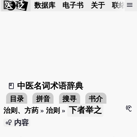
医 砭
menu
数据库
电子书
关于
联络我
中医名词术语辞典
book_2
目录
拼音
搜寻
书介
hearing
下者举之
治则、方药
»
治则
»
bubble_chart
内容