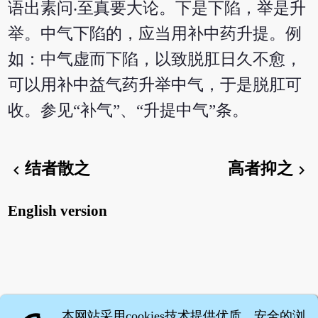
语出素问‧至真要大论。下是下陷，举是升
举。中气下陷的，应当用补中药升提。例
如：中气虚而下陷，以致脱肛日久不愈，
可以用补中益气药升举中气，于是脱肛可
收。参见“补气”、“升提中气”条。
结者散之
高者抑之
chevron_left
chevron_right
English version
本网站采用cookies技术提供优质、安全的浏