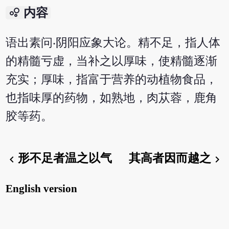
bubble_chart
内容
语出素问‧阴阳应象大论。精不足，指人体
的精髓亏虚，当补之以厚味，使精髓逐渐
充实；厚味，指富于营养的动植物食品，
也指味厚的药物，如熟地，肉苁蓉，鹿角
胶等药。
形不足者温之以气
其高者因而越之
chevron_left
chevron_right
English version