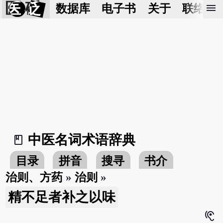
医 砭
menu
数据库
电子书
关于
联络我
中医名词术语辞典
book_2
目录
拼音
搜寻
书介
治则、方药
»
治则
»
精不足者补之以味
hearing