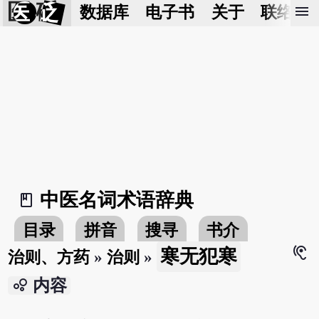
医 砭
menu
数据库
电子书
关于
联络我
中医名词术语辞典
book_2
目录
拼音
搜寻
书介
hearing
寒无犯寒
治则、方药
»
治则
»
bubble_chart
内容