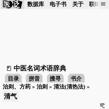
医 砭
menu
数据库
电子书
关于
联络我
中医名词术语辞典
book_2
目录
拼音
搜寻
书介
治则、方药
»
治则
»
清法(清热法)
»
清气
hearing