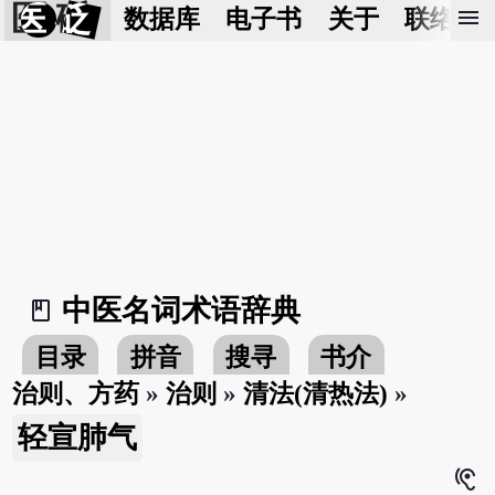
医 砭
menu
数据库
电子书
关于
联络我
中医名词术语辞典
book_2
目录
拼音
搜寻
书介
治则、方药
»
治则
»
清法(清热法)
»
轻宣肺气
hearing