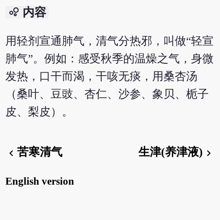
bubble_chart
内容
用轻剂宣通肺气，清气分热邪，叫做“轻宣
肺气”。例如：感受秋季的温燥之气，身微
发热，口干而渴，干咳无痰，用桑杏汤
（桑叶、豆豉、杏仁、沙参、象贝、栀子
皮、梨皮）。
苦寒清气
生津(养津液)
chevron_left
chevron_right
English version