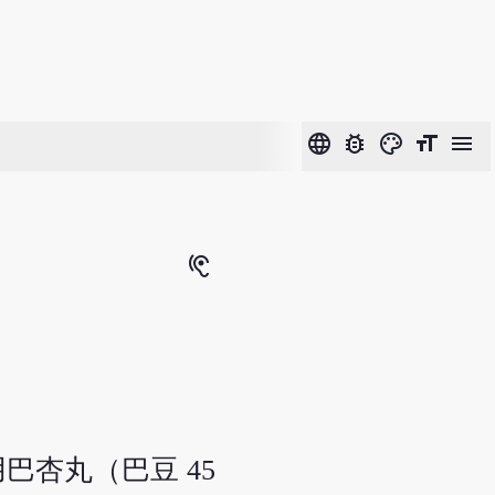
language
bug_report
color_lens
format_size
menu
hearing
杏丸（巴豆 45