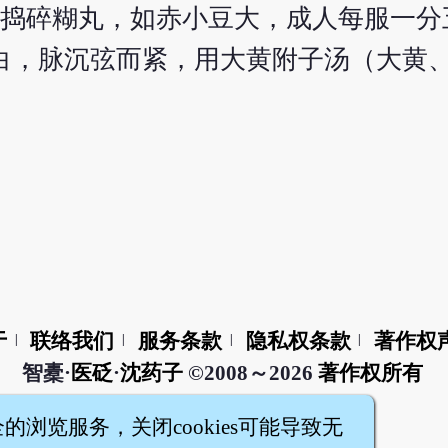
炙黄捣碎糊丸，如赤小豆大，成人每服一
白，脉沉弦而紧，用大黄附子汤（大黄
于
联络我们
服务条款
隐私权条款
著作权
|
|
|
|
智橐·
医砭
·
沈药子
©2008～2026
著作权所有
全的浏览服务，关闭cookies可能导致无