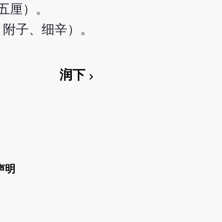
分五厘）。
、附子、细辛）。
润下
chevron_right
声明