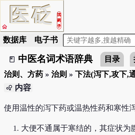
医
砭
沈
药
home
子
数据库
电子书
中医名词术语辞典
目录
book_2
治则、方药
»
治则
»
下法(泻下,攻下,
内容
bubble_chart
使用温性的泻下药或温热性药和寒性
大便不通属于寒结的，其症状为腹