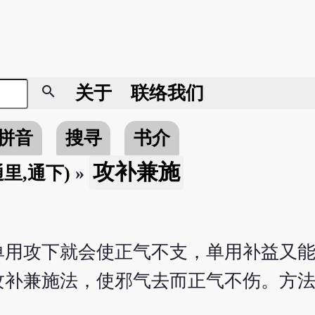
search
关于
联络我们
拼音
搜寻
书介
攻补兼施
通里,通下)
»
单用攻下就会使正气不支，单用补益又
攻补兼施法，使邪气去而正气不伤。方