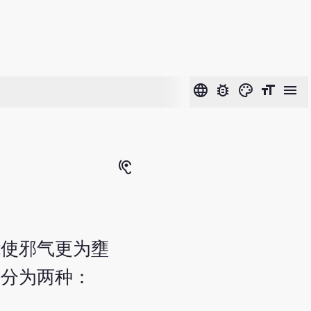
language
bug_report
color_lens
format_size
menu
hearing
能使邪气更为壅
法分为两种：