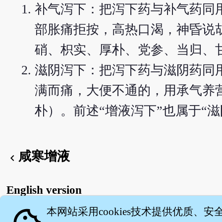
补气泻下：把泻下药与补气药同
部胀痛拒按，高热口渴，神昏说
硝、枳实、厚朴、党参、当归、
滋阴泻下：把泻下药与滋阴药同
满而痛，大便不通的，用承气养
朴）。前述“增液泻下”也属于“滋
咸寒增液
chevron_left
English version
本网站采用cookies技术提供优质、安