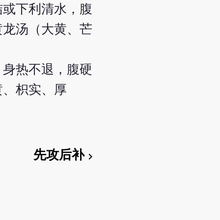
结或下利清水，腹
黄龙汤（大黄、芒
，身热不退，腹硬
黄、枳实、厚
先攻后补
chevron_right