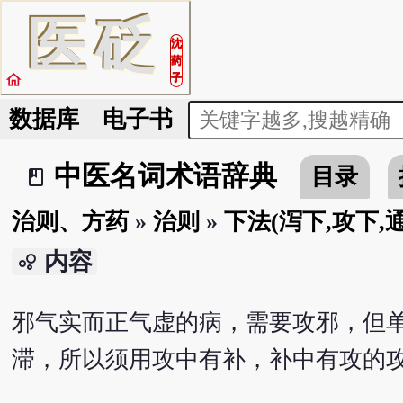
医
砭
沈
药
home
子
数据库
电子书
中医名词术语辞典
目录
book_2
治则、方药
»
治则
»
下法(泻下,攻下,
内容
bubble_chart
邪气实而正气虚的病，需要攻邪，但
滞，所以须用攻中有补，补中有攻的