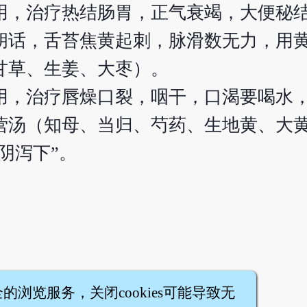
用，治疗热结肠胃，正气衰竭，大便秘
胡话，舌苔焦黄起刺，脉滑数无力，用
甘草、生姜、大枣）。
用，治疗唇燥口裂，咽干，口渴要喝水
营汤（知母、当归、芍药、生地黄、大
阴泻下”。
全的浏览服务，关闭cookies可能导致无