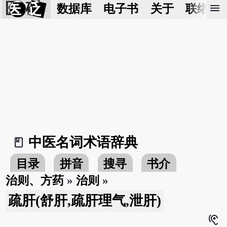
医 砭
menu
数据库
电子书
关于
联络我
中医名词术语辞典
book_2
目录
拼音
搜寻
书介
治则、方药
»
治则
»
疏肝(舒肝,疏肝理气,泄肝)
hearing