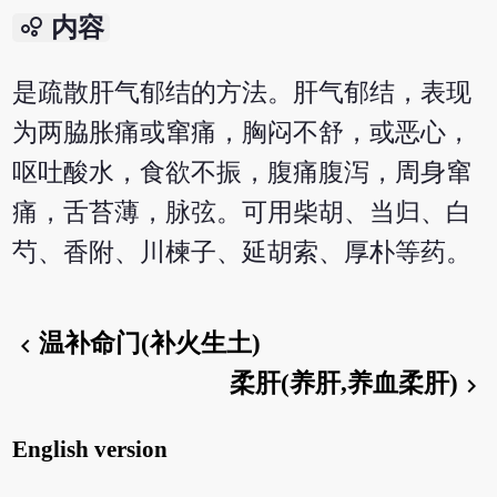
bubble_chart
内容
是疏散肝气郁结的方法。肝气郁结，表现
为两脇胀痛或窜痛，胸闷不舒，或恶心，
呕吐酸水，食欲不振，腹痛腹泻，周身窜
痛，舌苔薄，脉弦。可用柴胡、当归、白
芍、香附、川楝子、延胡索、厚朴等药。
温补命门(补火生土)
chevron_left
柔肝(养肝,养血柔肝)
chevron_right
English version