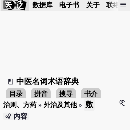
医 砭
menu
数据库
电子书
关于
联络我
中医名词术语辞典
book_2
目录
拼音
搜寻
书介
hearing
敷
治则、方药
»
外治及其他
»
bubble_chart
内容