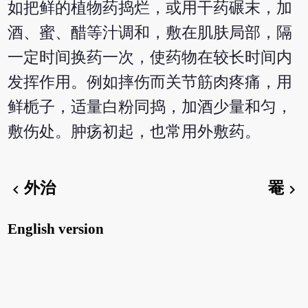
如把鲜的植物药捣烂，或用干药碾末，加
酒、蜜、醋等汁调和，敷在肌肤局部，隔
一定时间换药一次，使药物在较长时间内
发挥作用。例如摔伤而关节筋肉疼痛，用
鲜栀子，适量白粉同捣，加酒少量和匀，
敷伤处。肿疡初起，也常用外敷药。
外治
罨
chevron_left
chevron_right
English version