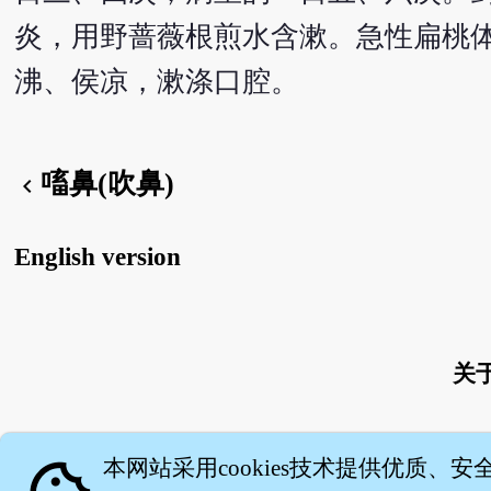
炎，用野蔷薇根煎水含漱。急性扁桃
沸、侯凉，漱涤口腔。
㗜鼻(吹鼻)
chevron_left
English version
关
本网站采用cookies技术提供优质、安