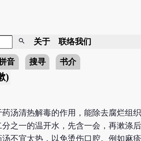
search
关于
联络我们
拼音
搜寻
书介
漱)
于药汤清热解毒的作用，能除去腐烂组
二分之一的温开水，先含一会，再漱涤
药汤不宜太热，以免烫伤口腔。例如麻