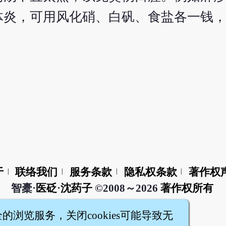
体炎，可用风化硝、白矾、食盐各一钱
于
联络我们
服务条款
隐私权条款
著作权
|
|
|
|
智橐·
医砭
·
沈药子
©2008～2026
著作权所有
全的浏览服务，关闭cookies可能导致无