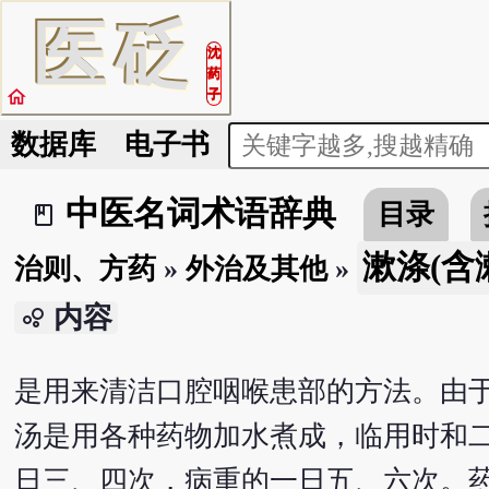
医
砭
沈
药
home
子
数据库
电子书
中医名词术语辞典
目录
book_2
漱涤(含
治则、方药
»
外治及其他
»
内容
bubble_chart
是用来清洁口腔咽喉患部的方法。由
汤是用各种药物加水煮成，临用时和
日三、四次，病重的一日五、六次。