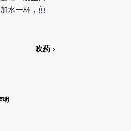
，加水一杯，煎
吹药
chevron_right
声明