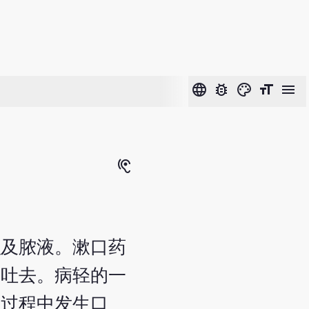
language
bug_report
color_lens
format_size
menu
hearing
织及脓液。漱口药
后吐去。病轻的一
疹过程中发生口