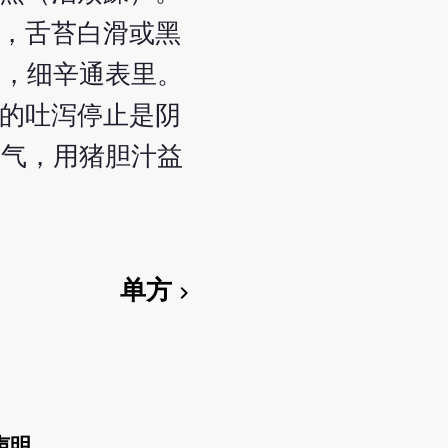
睡，舌苔白滑或黑
气，细辛通表里。
里的吐泻停止是阴
阳气，用猪胆汁益
单方
chevron_right
声明