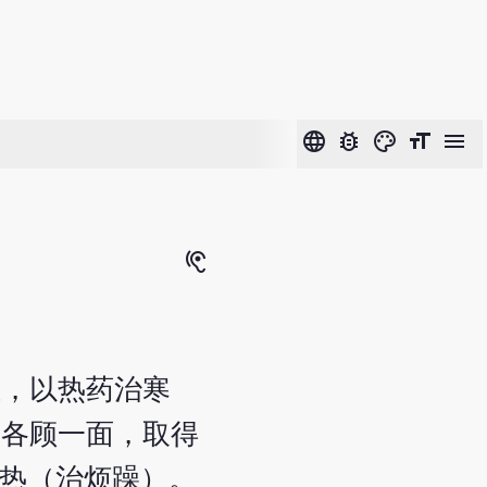
language
bug_report
color_lens
format_size
menu
hearing
证，以热药治寒
，各顾一面，取得
里热（治烦躁）。