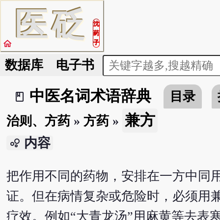
医
砭
沈
药
home
子
数据库
电子书
中医名词术语辞典
目录
book_2
兼方
治则、方药
»
方药
»
内容
bubble_chart
把作用不同的药物，安排在一方中同
证。但在病情复杂或危险时，必须用
疗效。例如“大青龙汤”用麻黄等去表