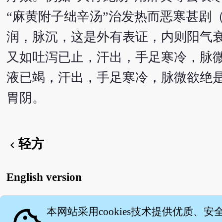
“麻黄附子绌辛汤”治发热而恶寒甚剧
润，脉沉，这是外有表证，内则阳气
又如吐泻已止，汗出，手足寒冷，脉微
液已竭，汗出，手足寒冷，脉微欲绝
胃阴。
轻方
chevron_left
English version
本网站采用cookies技术提供优质、安
关