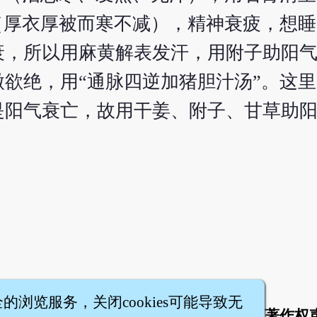
（厚衣厚被而寒不减），精神衰疲，想
衰，所以用麻黄解表发汗，用附子助阳
欲绝，用“通脉四逆加猪胆汁汤”。这
是阳气衰亡，故用干姜、附子、甘草助
全的浏览服务，关闭cookies可能导致无
于
联络我们
服务条款
隐私权条款
著作权
|
|
|
|