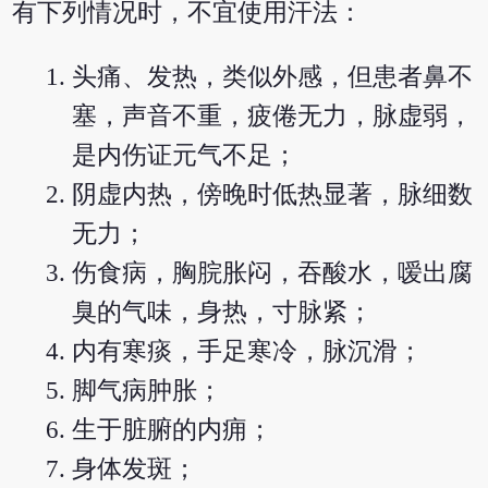
有下列情况时，不宜使用汗法：
头痛、发热，类似外感，但患者鼻不
塞，声音不重，疲倦无力，脉虚弱，
是内伤证元气不足；
阴虚内热，傍晚时低热显著，脉细数
无力；
伤食病，胸脘胀闷，吞酸水，嗳出腐
臭的气味，身热，寸脉紧；
内有寒痰，手足寒冷，脉沉滑；
脚气病肿胀；
生于脏腑的内痈；
身体发斑；