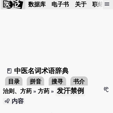
医 砭
menu
数据库
电子书
关于
联络我
中医名词术语辞典
book_2
目录
拼音
搜寻
书介
hearing
发汗禁例
治则、方药
»
方药
»
bubble_chart
内容