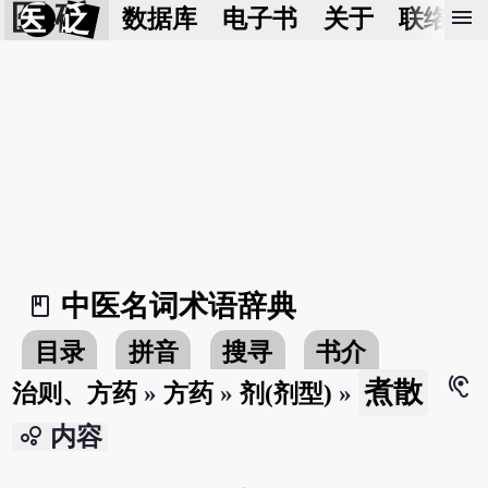
医 砭
menu
数据库
电子书
关于
联络我
中医名词术语辞典
book_2
目录
拼音
搜寻
书介
hearing
煮散
治则、方药
»
方药
»
剂(剂型)
»
bubble_chart
内容