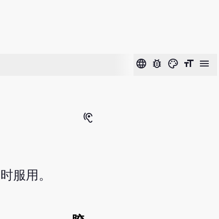
language
bug_report
color_lens
format_size
menu
hearing
及时服用。