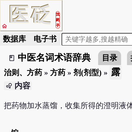
医
砭
沈
药
home
子
数据库
电子书
中医名词术语辞典
目录
book_2
露
治则、方药
»
方药
»
剂(剂型)
»
内容
bubble_chart
把药物加水蒸馏，收集所得的澄明液