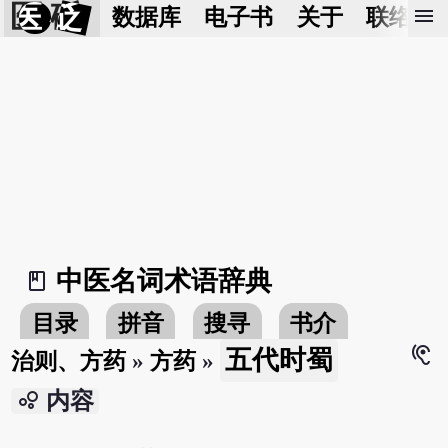
医 砭
menu
数据库
电子书
关于
联络我
中医名词术语辞典
book_2
目录
拼音
搜寻
书介
hearing
五代时蜀
治则、方药
»
方药
»
bubble_chart
内容