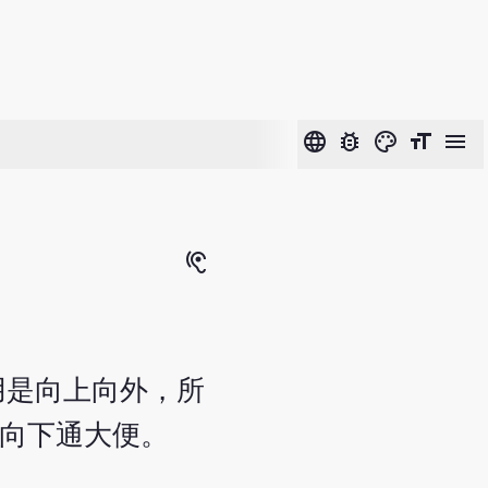
language
bug_report
color_lens
format_size
menu
hearing
用是向上向外，所
能向下通大便。