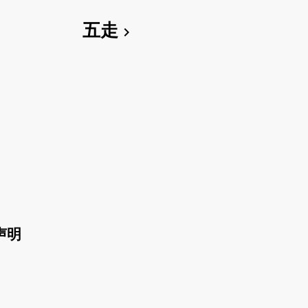
五走
chevron_right
声明