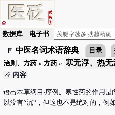
医
砭
沈
药
home
子
数据库
电子书
中医名词术语辞典
目录
book_2
寒无浮、热无
治则、方药
»
方药
»
内容
bubble_chart
语出本草纲目‧序例。寒性药的作用是
以没有“沉”，但这也不是绝对的，例