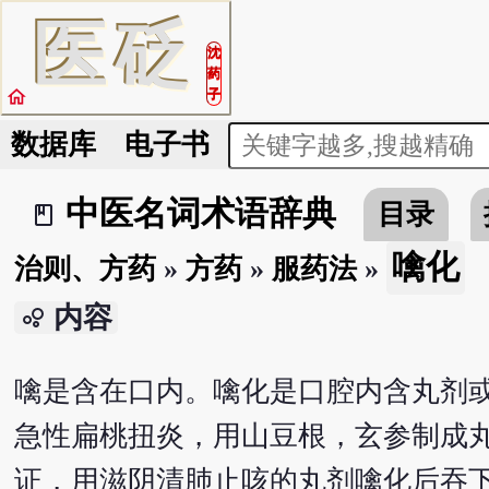
医
砭
沈
药
home
子
数据库
电子书
中医名词术语辞典
目录
book_2
噙化
治则、方药
»
方药
»
服药法
»
内容
bubble_chart
噙是含在口内。噙化是口腔内含丸剂
急性扁桃扭炎，用山豆根，玄参制成
证，用滋阴清肺止咳的丸剂噙化后吞