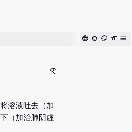
language
bug_report
color_lens
format_size
menu
hearing
需将溶液吐去（加
咽下（加治肺阴虚