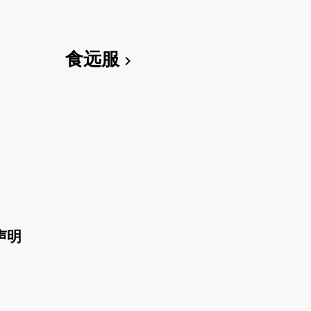
食远服
chevron_right
声明