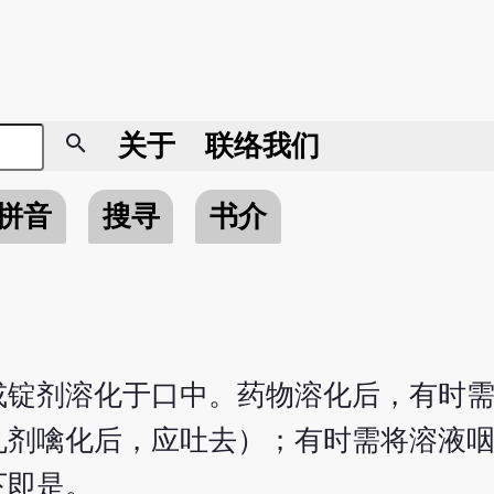
search
关于
联络我们
拼音
搜寻
书介
或锭剂溶化于口中。药物溶化后，有时
丸剂噙化后，应吐去）；有时需将溶液
下即是。