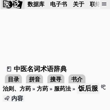
医 砭
menu
数据库
电子书
关于
联络我
中医名词术语辞典
book_2
目录
拼音
搜寻
书介
hearing
饭后服
治则、方药
»
方药
»
服药法
»
bubble_chart
内容