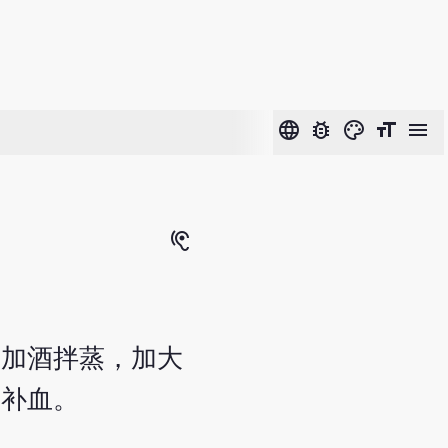
language
bug_report
color_lens
format_size
menu
hearing
或加酒拌蒸，加大
而补血。