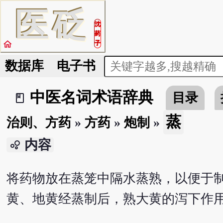
医
砭
沈
药
home
子
数据库
电子书
中医名词术语辞典
目录
book_2
蒸
治则、方药
»
方药
»
炮制
»
内容
bubble_chart
将药物放在蒸笼中隔水蒸熟，以便于
黄、地黄经蒸制后，熟大黄的泻下作