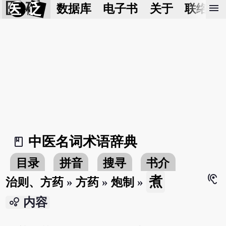
医 砭
menu
数据库
电子书
关于
联络我
中医名词术语辞典
book_2
目录
拼音
搜寻
书介
hearing
煮
治则、方药
»
方药
»
炮制
»
bubble_chart
内容