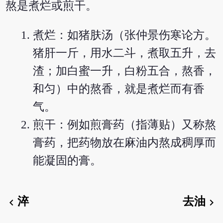
熬是煮烂或煎干。
煮烂：如猪肤汤（张仲景伤寒论方。
猪肝一斤，用水二斗，煮取五升，去
渣；加白蜜一升，白粉五合，熬香，
和匀）中的熬香，就是煮烂而有香
气。
煎干：例如煎膏药（指薄贴）又称熬
膏药，把药物放在麻油内熬成稠厚而
能凝固的膏。
淬
去油
chevron_left
chevron_right