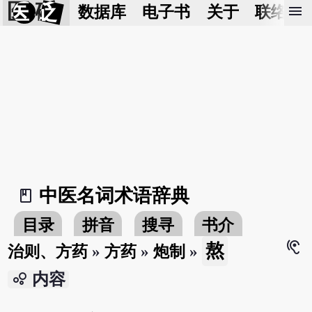
医 砭
menu
数据库
电子书
关于
联络我
中医名词术语辞典
book_2
目录
拼音
搜寻
书介
hearing
熬
治则、方药
»
方药
»
炮制
»
bubble_chart
内容