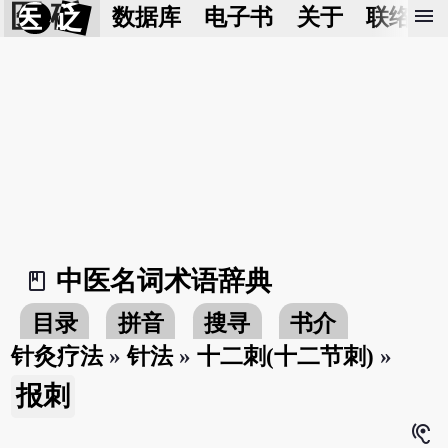
医 砭
menu
数据库
电子书
关于
联络我
中医名词术语辞典
book_2
目录
拼音
搜寻
书介
针灸疗法
»
针法
»
十二刺(十二节刺)
»
报刺
hearing