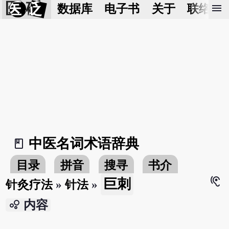
医 砭
menu
数据库
电子书
关于
联络我
中医名词术语辞典
book_2
目录
拼音
搜寻
书介
hearing
巨刺
针灸疗法
»
针法
»
bubble_chart
内容