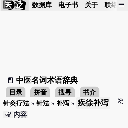
医 砭
menu
数据库
电子书
关于
联络我
中医名词术语辞典
book_2
目录
拼音
搜寻
书介
hearing
疾徐补泻
针灸疗法
»
针法
»
补泻
»
bubble_chart
内容