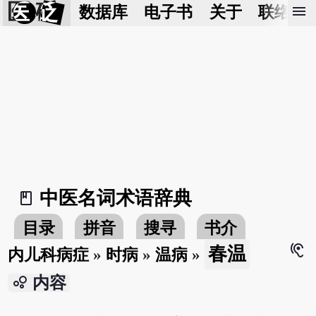
医 砭
menu
数据库
电子书
关于
联络我
中医名词术语辞典
book_2
目录
拼音
搜寻
书介
hearing
春温
内儿科病症
»
时病
»
温病
»
bubble_chart
内容