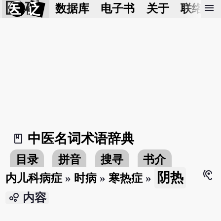
医 砭
menu
数据库
电子书
关于
联络我
中医名词术语辞典
book_2
目录
拼音
搜寻
书介
hearing
阴热
内儿科病症
»
时病
»
寒热症
»
bubble_chart
内容