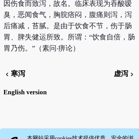
因伤食而致泻，故名。临床表现为吞酸嗳
臭，恶闻食气，胸脘痞闷，腹痛则泻，泻
后痛减，苔腻。是由于饮食不节，伤于肠
胃、脾失健运所致。所谓：“饮食自倍，肠
胃乃伤。”（素问‧痹论）
寒泻
虚泻
chevron_left
chevron_right
English version
本网站采用cookies技术提供优质、安全的浏