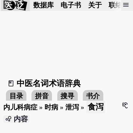
医 砭
menu
数据库
电子书
关于
联络我
中医名词术语辞典
book_2
目录
拼音
搜寻
书介
hearing
食泻
内儿科病症
»
时病
»
泄泻
»
bubble_chart
内容