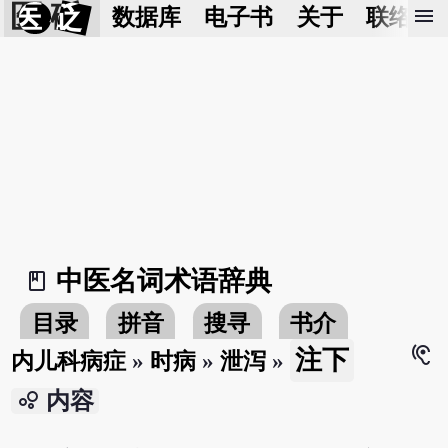
医 砭
menu
数据库
电子书
关于
联络我
中医名词术语辞典
book_2
目录
拼音
搜寻
书介
hearing
注下
内儿科病症
»
时病
»
泄泻
»
bubble_chart
内容