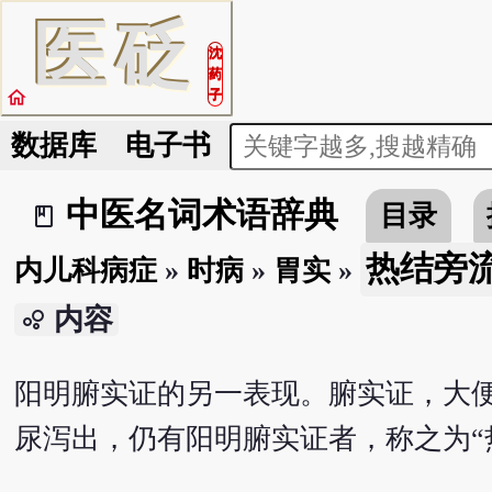
医
砭
沈
药
home
子
数据库
电子书
中医名词术语辞典
目录
book_2
热结旁
内儿科病症
»
时病
»
胃实
»
内容
bubble_chart
阳明腑实证的另一表现。腑实证，大
尿泻出，仍有阳明腑实证者，称之为“