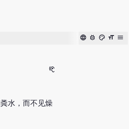
language
bug_report
color_lens
format_size
menu
hearing
的粪水，而不见燥