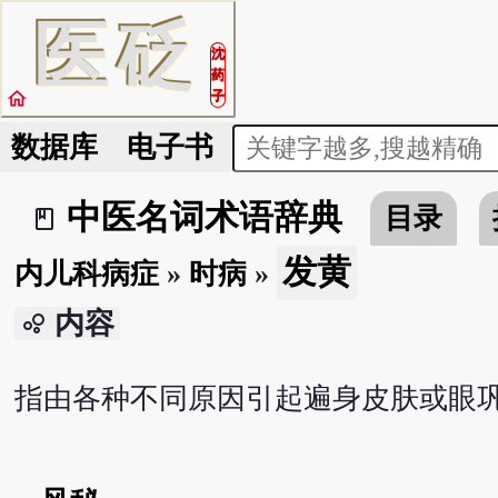
医
砭
沈
药
home
子
数据库
电子书
中医名词术语辞典
目录
book_2
发黄
内儿科病症
»
时病
»
内容
bubble_chart
指由各种不同原因引起遍身皮肤或眼巩