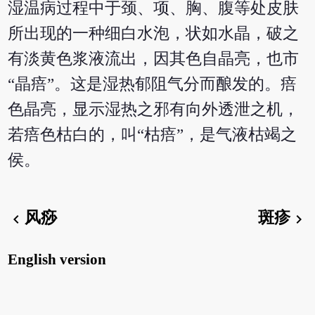
湿温病过程中于颈、项、胸、腹等处皮肤
所出现的一种细白水泡，状如水晶，破之
有淡黄色浆液流出，因其色自晶亮，也市
“晶㾦”。这是湿热郁阻气分而酿发的。㾦
色晶亮，显示湿热之邪有向外透泄之机，
若㾦色枯白的，叫“枯㾦”，是气液枯竭之
侯。
风痧
斑疹
chevron_left
chevron_right
English version