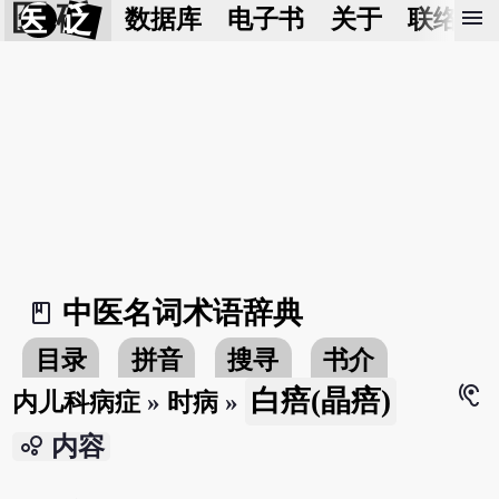
医 砭
menu
数据库
电子书
关于
联络我
中医名词术语辞典
book_2
目录
拼音
搜寻
书介
hearing
白㾦(晶㾦)
内儿科病症
»
时病
»
bubble_chart
内容