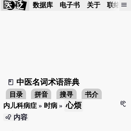
医 砭
menu
数据库
电子书
关于
联络我
中医名词术语辞典
book_2
目录
拼音
搜寻
书介
hearing
心烦
内儿科病症
»
时病
»
bubble_chart
内容