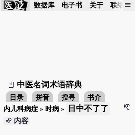
医 砭
menu
数据库
电子书
关于
联络我
中医名词术语辞典
book_2
目录
拼音
搜寻
书介
hearing
目中不了了
内儿科病症
»
时病
»
bubble_chart
内容