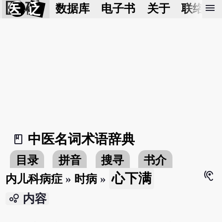
医 砭
menu
数据库
电子书
关于
联络我
中医名词术语辞典
book_2
目录
拼音
搜寻
书介
hearing
心下满
内儿科病症
»
时病
»
bubble_chart
内容