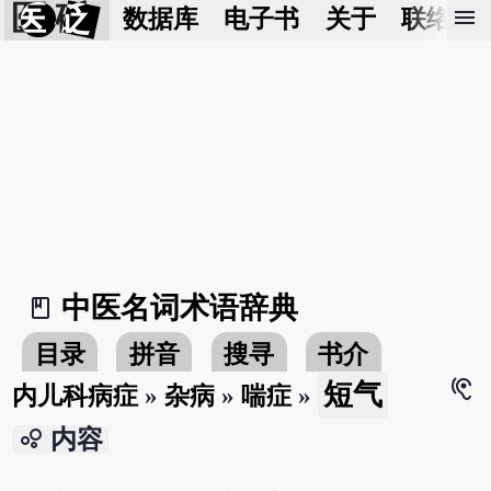
医 砭
menu
数据库
电子书
关于
联络我
中医名词术语辞典
book_2
目录
拼音
搜寻
书介
hearing
短气
内儿科病症
»
杂病
»
喘症
»
bubble_chart
内容