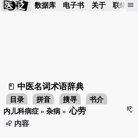
医 砭
menu
数据库
电子书
关于
联络我
中医名词术语辞典
book_2
目录
拼音
搜寻
书介
hearing
心劳
内儿科病症
»
杂病
»
bubble_chart
内容