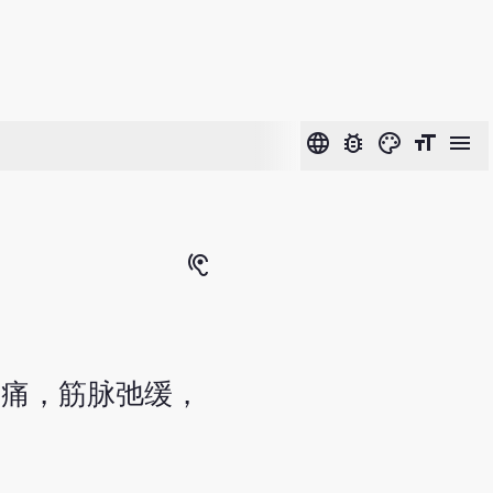
language
bug_report
color_lens
format_size
menu
hearing
而痛，筋脉弛缓，