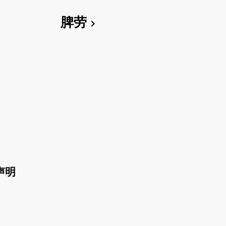
脾劳
chevron_right
声明