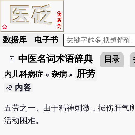
医
砭
沈
药
home
子
数据库
电子书
中医名词术语辞典
目录
book_2
肝劳
内儿科病症
»
杂病
»
内容
bubble_chart
五劳之一。由于精神刺激，损伤肝气
活动困难。