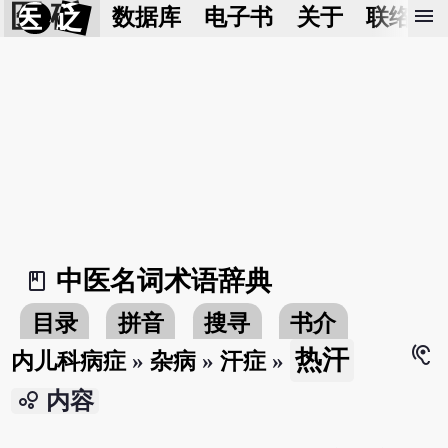
医 砭
menu
数据库
电子书
关于
联络我
中医名词术语辞典
book_2
目录
拼音
搜寻
书介
hearing
热汗
内儿科病症
»
杂病
»
汗症
»
bubble_chart
内容