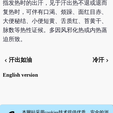
指发热时的出汗，见于汗出热不退或退而
复热时，可伴有口渴、烦躁、面红目赤、
大便秘结、小便短黄、舌质红、苔黄干、
脉数等热性证候。多因风邪化热或内热蒸
迫所致。
汗出如油
冷汗
chevron_left
chevron_right
English version
本网站采用cookies技术提供优质、安全的浏