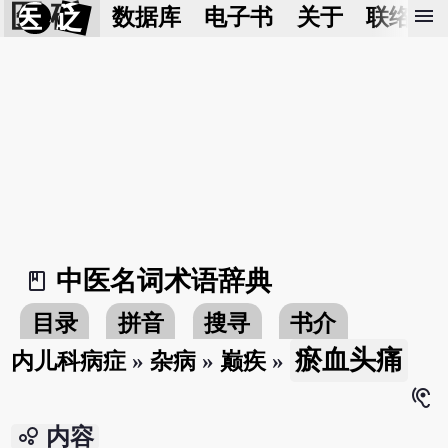
医 砭
menu
数据库
电子书
关于
联络我
中医名词术语辞典
book_2
目录
拼音
搜寻
书介
瘀血头痛
内儿科病症
»
杂病
»
巅疾
»
hearing
bubble_chart
内容