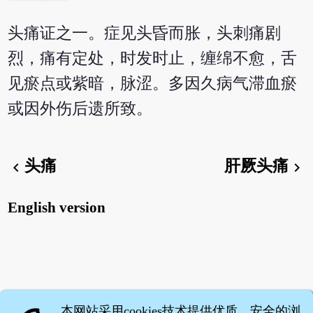
头痛证之一。症见头昏而胀，头刺痛剧
烈，痛有定处，时发时止，缠绵不愈，舌
见瘀点或紫暗，脉涩。多因久病气滞血瘀
或因外伤后遗所致。
头痛
肝厥头痛
chevron_left
chevron_right
English version
本网站采用cookies技术提供优质、安全的浏